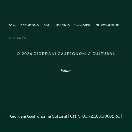
FAQ
FEEDBACK
SAC
TERMOS
COOKIES
PRIVACIDADE
RESERVAS
© 2026 GIORDANI GASTRONOMIA CULTURAL
Giordani Gastronomia Cultural | CNPJ: 00.723.033/0001-60 |
Bento Gonçalves/RS | SAC: sac@giordanigastronomia.com.br